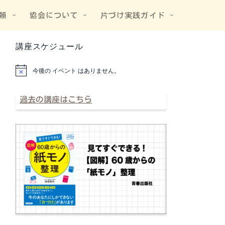
頼
協会について
片づけ実践ガイド
講座スケジュール
今後の イベント はありません。
N
o
t
i
過去の講座はこちら
c
e