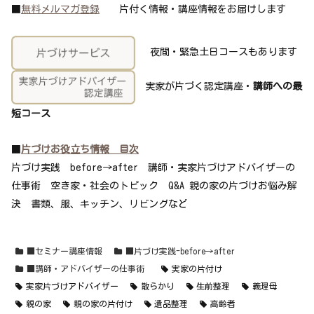
■
無料メルマガ登録
片付く情報・講座情報をお届けします
夜間・緊急土日コースもあります
実家が片づく認定講座・
講師への最
短コース
■
片づけお役立ち情報 目次
片づけ実践 before→after 講師・実家片づけアドバイザーの
仕事術 空き家・社会のトピック Q&A 親の家の片づけお悩み解
決 書類、服、キッチン、リビングなど
■セミナー講座情報
■片づけ実践-before→after
■講師・アドバイザーの仕事術
実家の片付け
実家片づけアドバイザー
散らかり
生前整理
義理母
親の家
親の家の片付け
遺品整理
高齢者