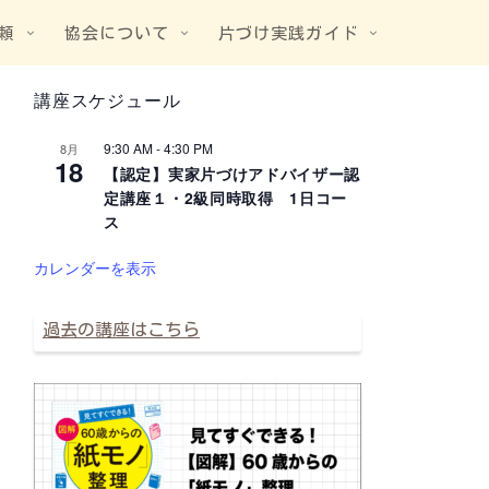
頼
協会について
片づけ実践ガイド
講座スケジュール
9:30 AM
-
4:30 PM
8月
18
【認定】実家片づけアドバイザー認
定講座１・2級同時取得 1日コー
ス
カレンダーを表示
過去の講座はこちら