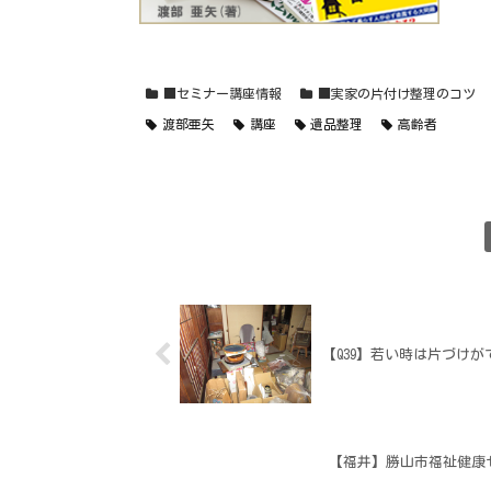
■セミナー講座情報
■実家の片付け整理のコツ
渡部亜矢
講座
遺品整理
高齢者
【Q39】若い時は片づけ
【福井】勝山市福祉健康