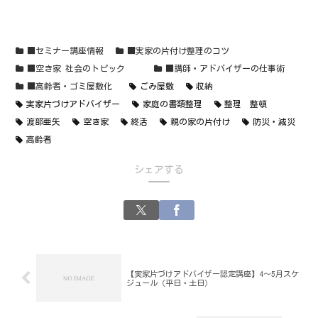
■セミナー講座情報
■実家の片付け整理のコツ
■空き家 社会のトピック
■講師・アドバイザーの仕事術
■高齢者・ゴミ屋敷化
ごみ屋敷
収納
実家片づけアドバイザー
家庭の書類整理
整理 整頓
渡部亜矢
空き家
終活
親の家の片付け
防災・減災
高齢者
シェアする
【実家片づけアドバイザー認定講座】4～5月スケ
ジュール（平日・土日）