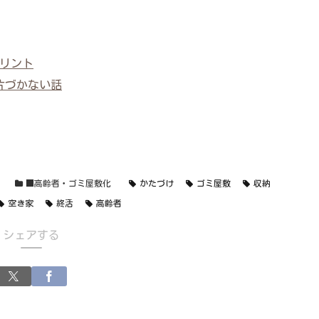
リント
片づかない話
ク
■高齢者・ゴミ屋敷化
かたづけ
ゴミ屋敷
収納
空き家
終活
高齢者
シェアする