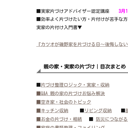
■実家片づけアドバイザー認定講座
3月
■効率よく片づけたい方・片付けが苦手な
実家の片付け入門書▼
『カツオが磯野家を片づける日～後悔しな
親の家・実家の片づけ｜目次まとめ
■
片づけ整理ロジック・実家・収納
■Q&A 親の家の片づけお悩み解決
■空き家・社会のトピック
■キッチン収納
■
リビング収納
■
■お金の片づけ・相続
■
防災につながる
■家庭の書類整理・ファイリング