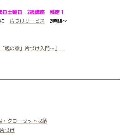
18日土曜日 2級講座 残席１
方に
片づけサービス
2時間～
い「親の家」片づけ入門～』
服・クローゼット収納
片づけ