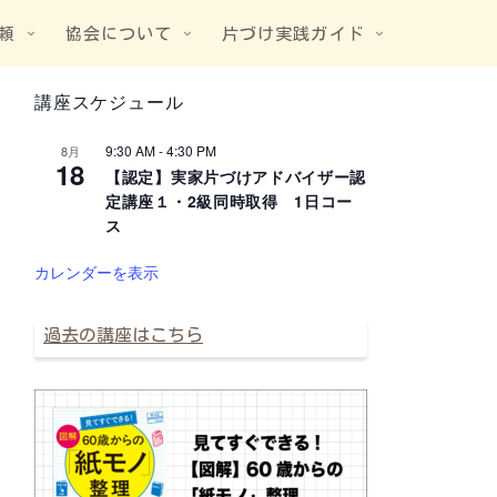
頼
協会について
片づけ実践ガイド
講座スケジュール
9:30 AM
-
4:30 PM
8月
18
【認定】実家片づけアドバイザー認
定講座１・2級同時取得 1日コー
ス
カレンダーを表示
過去の講座はこちら