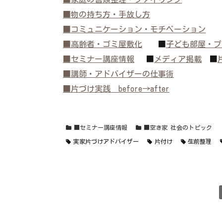
■物の持ち方・手放し方
■コミュニケーション・モチベーション
■高齢者・ゴミ屋敷化
■
子ども部屋・プ
■セミナー講座情報
■
メディア掲載
■
■講師・アドバイザーの仕事術
■片づけ実践 before→after
■セミナー講座情報
■空き家 社会のトピッ
実家片づけアドバイザー
片付け
生前整理