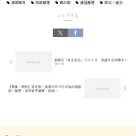
渡部亜矢
生前整理
親の家
遺品整理
防災・減災
シェアする
実家の「あるある」ベスト３ 共通する対策キー
ワード
【銀座・無料】空き家・実家の片づけお悩み相談
会～整理・空き家予備軍・収納～