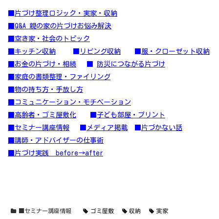
■
片づけ整理ロジック・実家・収納
■Q&A 親の家の片づけお悩み解決
■空き家・社会のトピック
■キッチン収納
■
リビング収納
■
服・クローゼット収納
■お金の片づけ・相続
■
防災につながる片づけ
■家庭の書類整理・ファイリング
■物の持ち方・手放し方
■コミュニケーション・モチベーション
■高齢者・ゴミ屋敷化
■
子ども部屋・プリント
■セミナー講座情報
■
メディア掲載
■
片づかない話
■講師・アドバイザーの仕事術
■片づけ実践 before→after
■セミナー講座情報
ゴミ屋敷
収納
実家