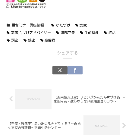
■セミナー講座情報
かたづけ
実家
実家片づけアドバイザー
渡部亜矢
生前整理
終活
講座
銀座
高齢者
シェアする
【湘南藤沢辻堂】リビングかんたん片づけ術 ～
家族円満・散らからない最短整理のコツ～
【千葉・我孫子】思い出の品をどうする？～自宅
や実家の整理術～消費生活センター