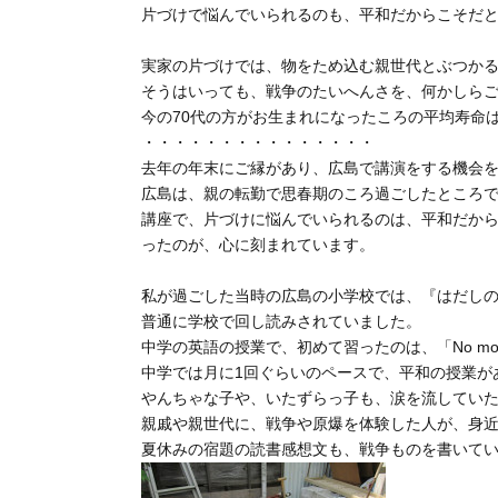
片づけで悩んでいられるのも、平和だからこそだ
実家の片づけでは、物をため込む親世代とぶつか
そうはいっても、戦争のたいへんさを、何かしら
今の70代の方がお生まれになったころの平均寿命
・・・・・・・・・・・・・・・
去年の年末にご縁があり、広島で講演をする機会
広島は、親の転勤で思春期のころ過ごしたところ
講座で、片づけに悩んでいられるのは、平和だか
ったのが、心に刻まれています。
私が過ごした当時の広島の小学校では、『はだし
普通に学校で回し読みされていました。
中学の英語の授業で、初めて習ったのは、「No more H
中学では月に1回ぐらいのペースで、平和の授業が
やんちゃな子や、いたずらっ子も、涙を流してい
親戚や親世代に、戦争や原爆を体験した人が、身
夏休みの宿題の読書感想文も、戦争ものを書いて