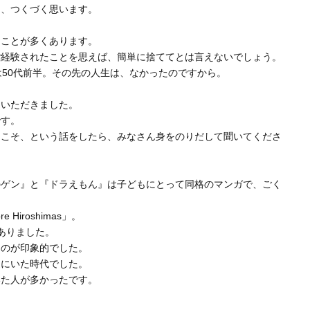
と、つくづく思います。
ることが多くあります。
ご経験されたことを思えば、簡単に捨ててとは言えないでしょう。
は50代前半。その先の人生は、なかったのですから。
をいただきました。
です。
らこそ、という話をしたら、みなさん身をのりだして聞いてくださ
のゲン』と『ドラえもん』は子どもにとって同格のマンガで、ごく
iroshimas」。
ありました。
たのが印象的でした。
近にいた時代でした。
いた人が多かったです。