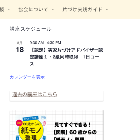
頼
協会について
片づけ実践ガイド
講座スケジュール
9:30 AM
-
4:30 PM
8月
18
【認定】実家片づけアドバイザー認
定講座１・2級同時取得 1日コー
ス
カレンダーを表示
過去の講座はこちら