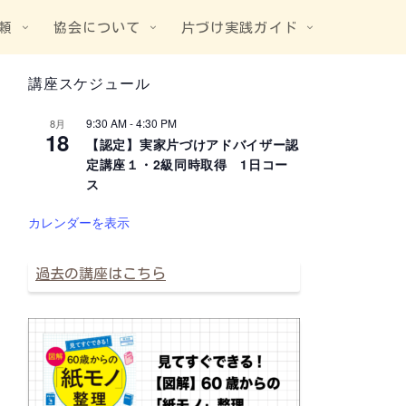
頼
協会について
片づけ実践ガイド
講座スケジュール
9:30 AM
-
4:30 PM
8月
18
【認定】実家片づけアドバイザー認
定講座１・2級同時取得 1日コー
ス
カレンダーを表示
過去の講座はこちら