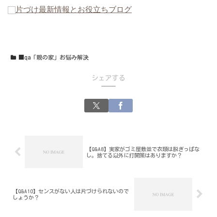
片づけ最新情報とお役立ちブログ
■qa「親の家」お悩み解決
シェアする
【Q&A8】実家がゴミ屋敷並で衣類は脱ぎっぱな
し。捨てる以外に打開策はありますか？
【Q&A10】センスがない人は片づけられないので
しょうか？