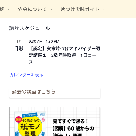
頼
協会について
片づけ実践ガイド
講座スケジュール
9:30 AM
-
4:30 PM
8月
18
【認定】実家片づけアドバイザー認
定講座１・2級同時取得 1日コー
ス
カレンダーを表示
過去の講座はこちら