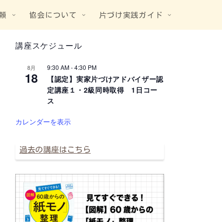
頼
協会について
片づけ実践ガイド
講座スケジュール
9:30 AM
-
4:30 PM
8月
18
【認定】実家片づけアドバイザー認
定講座１・2級同時取得 1日コー
ス
カレンダーを表示
過去の講座はこちら