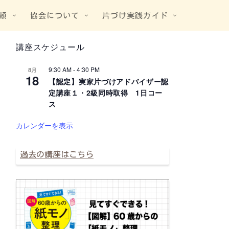
頼
協会について
片づけ実践ガイド
講座スケジュール
9:30 AM
-
4:30 PM
8月
18
【認定】実家片づけアドバイザー認
定講座１・2級同時取得 1日コー
ス
カレンダーを表示
過去の講座はこちら