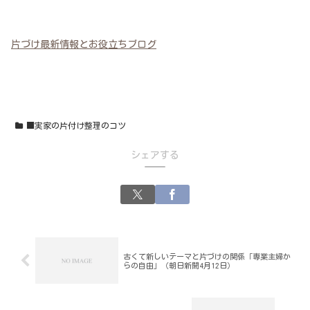
片づけ最新情報とお役立ちブログ
■実家の片付け整理のコツ
シェアする
古くて新しいテーマと片づけの関係「専業主婦か
らの自由」（朝日新聞4月12日）