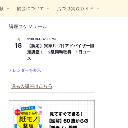
頼
協会について
片づけ実践ガイド
講座スケジュール
9:30 AM
-
4:30 PM
8月
18
【認定】実家片づけアドバイザー認
定講座１・2級同時取得 1日コー
ス
カレンダーを表示
過去の講座はこちら