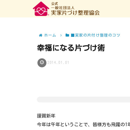
ホーム
■実家の片付け整理のコツ
幸福になる片づけ術
2014.01.01
謹賀新年
今年は午年ということで、皆様方も飛躍の1