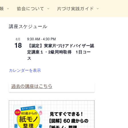
頼
協会について
片づけ実践ガイド
講座スケジュール
9:30 AM
-
4:30 PM
8月
18
【認定】実家片づけアドバイザー認
定講座１・2級同時取得 1日コー
ス
カレンダーを表示
過去の講座はこちら