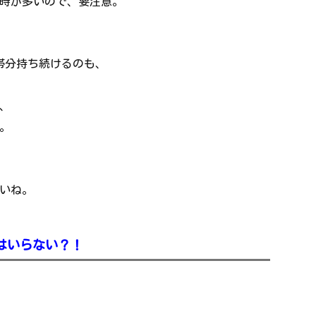
時が多いので、要注意。
帯分持ち続けるのも、
、
。
いね。
はいらない？！