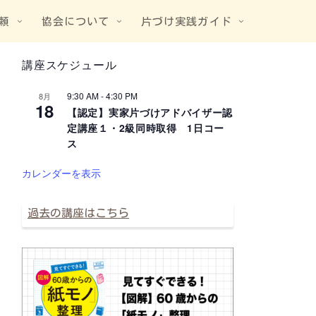
頼
協会について
片づけ実践ガイド
講座スケジュール
9:30 AM
-
4:30 PM
8月
18
【認定】実家片づけアドバイザー認
定講座１・2級同時取得 1日コー
ス
カレンダーを表示
過去の講座はこちら