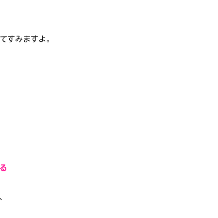
てすみますよ。
る
、