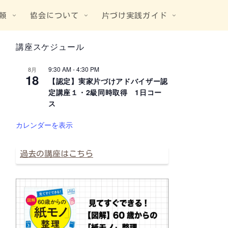
頼
協会について
片づけ実践ガイド
講座スケジュール
9:30 AM
-
4:30 PM
8月
18
【認定】実家片づけアドバイザー認
定講座１・2級同時取得 1日コー
ス
カレンダーを表示
過去の講座はこちら