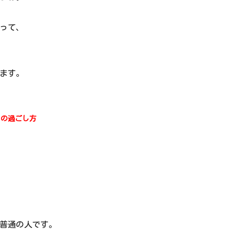
って、
ます。
クの過ごし方
普通の人です。