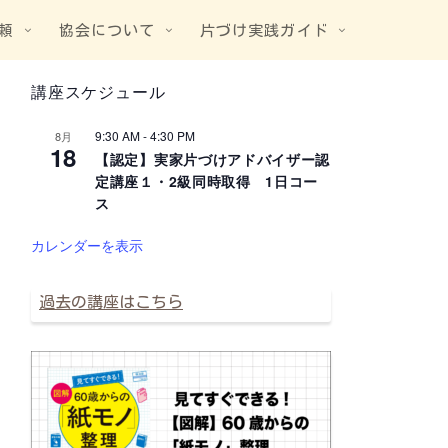
頼
協会について
片づけ実践ガイド
講座スケジュール
9:30 AM
-
4:30 PM
8月
18
【認定】実家片づけアドバイザー認
定講座１・2級同時取得 1日コー
ス
カレンダーを表示
過去の講座はこちら