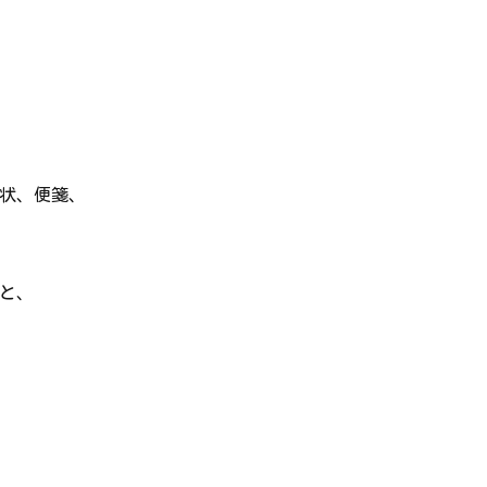
状、便箋、
と、