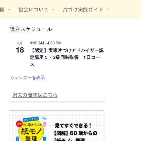
頼
協会について
片づけ実践ガイド
講座スケジュール
9:30 AM
-
4:30 PM
8月
18
【認定】実家片づけアドバイザー認
定講座１・2級同時取得 1日コー
ス
カレンダーを表示
過去の講座はこちら