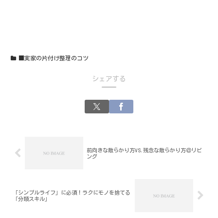
■実家の片付け整理のコツ
シェアする
前向きな散らかり方VS.残念な散らかり方＠リビ
ング
「シンプルライフ」に必須！ラクにモノを捨てる
「分類スキル」