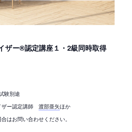
イザー®認定講座１・2級同時取得
 試験別途
イザー認定講師
渡部亜矢
ほか
場合はお問い合わせください。