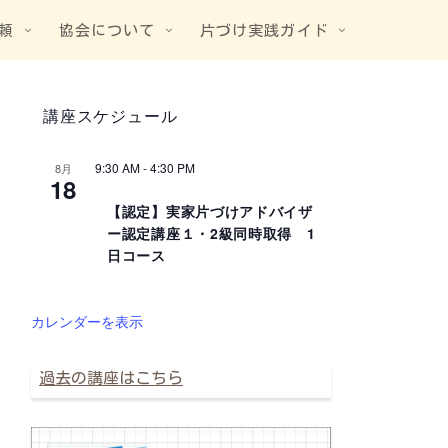
頼
協会について
片づけ実践ガイド
講座スケジュール
9:30 AM
-
4:30 PM
8月
18
【認定】実家片づけアドバイザ
ー認定講座１・2級同時取得 1
日コース
カレンダーを表示
過去の講座はこちら