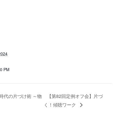
024
30 PM
時代の片づけ術 ～物
【第82回定例オフ会】片づ
く！傾聴ワーク