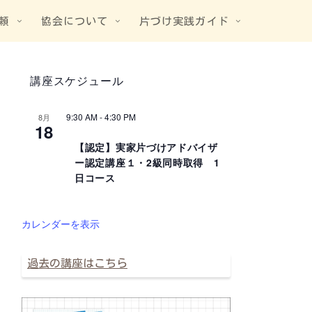
頼
協会について
片づけ実践ガイド
講座スケジュール
9:30 AM
-
4:30 PM
8月
18
【認定】実家片づけアドバイザ
ー認定講座１・2級同時取得 1
日コース
カレンダーを表示
過去の講座はこちら